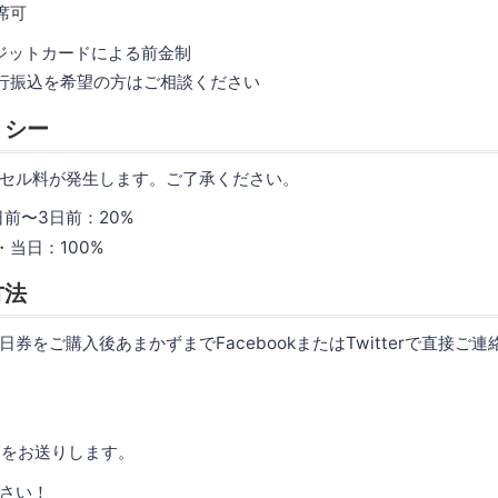
席可
レジットカードによる前金制
希望の方はご相談ください
リシー
セル料が発生します。ご了承ください。
前〜3日前：20%
当日：100%
方法
券をご購入後あまかずまでFacebookまたはTwitterで直接ご
細をお送りします。
さい！