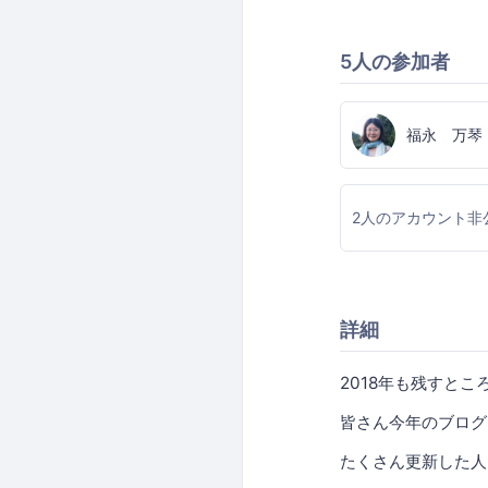
5人の参加者
福永 万琴
2人のアカウント非
詳細
2018年も残すとこ
皆さん今年のブログ
たくさん更新した人